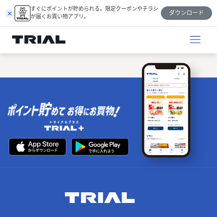
跳
すぐにポイントが貯められる。限定クーポンやチラシ
ダウンロード
至
が届くお買い物アプリ。
内
容