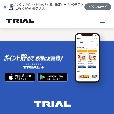
跳
すぐにポイントが貯められる。限定クーポンやチラシ
ダウンロード
至
が届くお買い物アプリ。
内
容