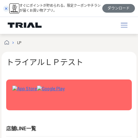
跳
すぐにポイントが貯められる。限定クーポンやチラシ
ダウンロード
至
が届くお買い物アプリ。
内
容
LP
トライアルＬＰテスト
店舗LINE一覧