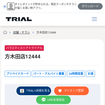
跳
すぐにポイントが貯められる。限定クーポンやチラシ
ダウンロード
至
が届くお買い物アプリ。
内
容
店舗・チラシ
方木田店12444
バラエティストアトライアル
方木田店12444
プリペイドカード
パート・アルバイト募集
24時間営業
お酒
TRIAL+詳細を見る
マイストア登録
LINE友達追加