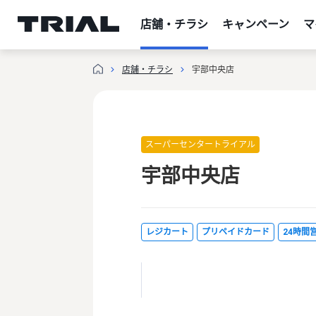
跳
至
店舗・チラシ
キャンペーン
マ
内
容
店舗・チラシ
宇部中央店
スーパーセンタートライアル
宇部中央店
レジカート
プリペイドカード
24時間