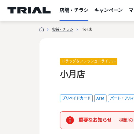
跳
至
店舗・チラシ
キャンペーン
マ
内
容
店舗・チラシ
小月店
ドラッグ＆フレッシュトライアル
小月店
プリペイドカード
ATM
パート・アル
重要なお知らせ
棚卸の