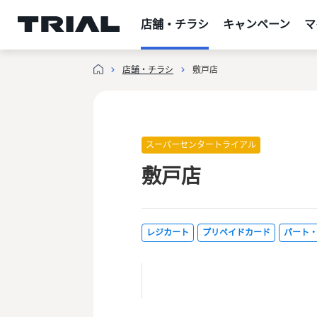
跳
至
店舗・チラシ
キャンペーン
マ
内
容
店舗・チラシ
敷戸店
スーパーセンタートライアル
敷戸店
レジカート
プリペイドカード
パート