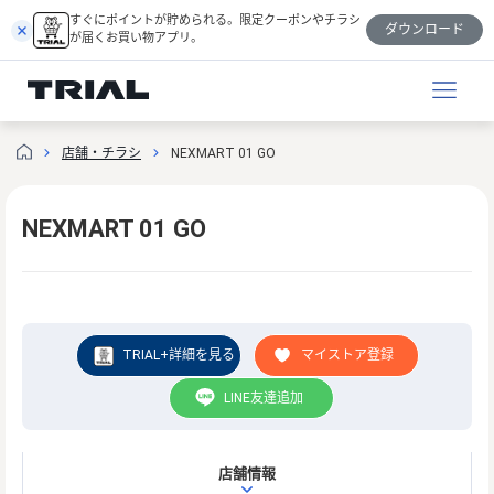
跳
すぐにポイントが貯められる。限定クーポンやチラシ
ダウンロード
至
が届くお買い物アプリ。
内
容
店舗・チラシ
NEXMART 01 GO
NEXMART 01 GO
TRIAL+詳細を見る
マイストア登録
LINE友達追加
店舗情報