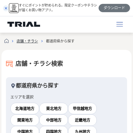
跳
すぐにポイントが貯められる。限定クーポンやチラシ
ダウンロード
至
が届くお買い物アプリ。
内
容
店舗・チラシ
都道府県から探す
店舗・チラシ検索
都道府県から探す
エリアを選択
北海道地方
東北地方
甲信越地方
関東地方
中部地方
近畿地方
中国地方
四国地方
九州地方