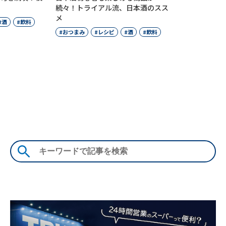
続々！トライアル流、日本酒のスス
メ
酒
飲料
おつまみ
レシピ
酒
飲料