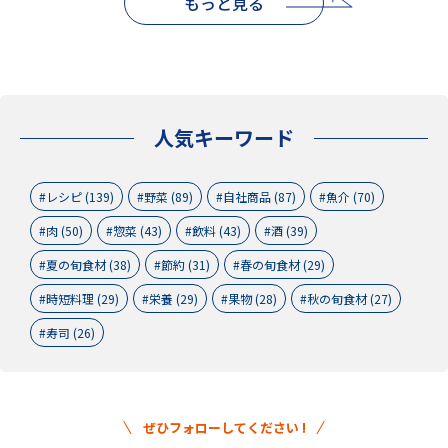
もっと見る
人気キーワード
レシピ (139)
野菜 (89)
自社商品 (87)
魚介 (70)
肉 (50)
惣菜 (43)
飲料 (43)
酒 (39)
夏の旬食材 (38)
節約 (31)
春の旬食材 (29)
時短料理 (29)
栄養 (29)
果物 (28)
秋の旬食材 (27)
寿司 (26)
ぜひフォローしてください !