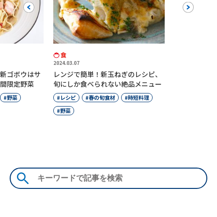
Previous
Next
食
2024.03.07
新ゴボウはサ
レンジで簡単！新玉ねぎのレシピ、
間限定野菜
旬にしか食べられない絶品メニュー
野菜
レシピ
春の旬食材
時短料理
野菜