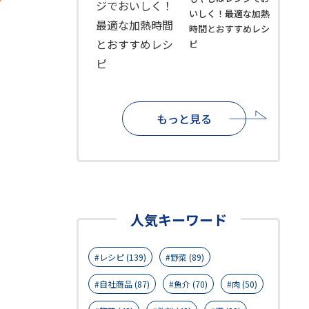
いしく！最適な加熱
時間とおすすめレシ
ピ
もっと見る
人気キーワード
レシピ (139)
野菜 (89)
自社商品 (87)
魚介 (70)
肉 (50)