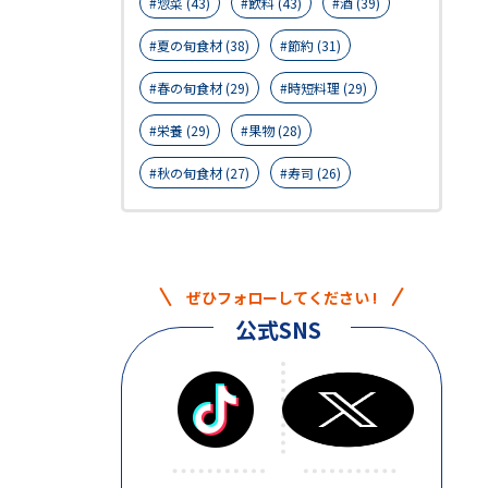
惣菜 (43)
飲料 (43)
酒 (39)
夏の旬食材 (38)
節約 (31)
春の旬食材 (29)
時短料理 (29)
栄養 (29)
果物 (28)
秋の旬食材 (27)
寿司 (26)
ぜひフォローしてください !
公式SNS