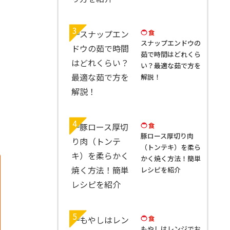
3
食
スナップエンドウの
茹で時間はどれくら
い？最適な茹で方を
解説！
4
食
豚ロース厚切り肉
（トンテキ）を柔ら
かく焼く方法！簡単
レシピを紹介
5
食
もやしはレンジでお