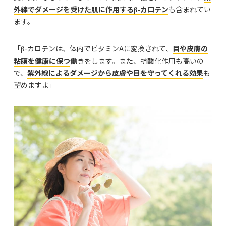
外線でダメージを受けた肌に作用するβ
-カロテン
も含まれてい
ます。
「β-カロテンは、体内でビタミンAに変換されて、
目や皮膚の
粘膜を健康に保つ
働きをします。また、抗酸化作用も高いの
で、
紫外線によるダメージから皮膚や目を守ってくれる効果
も
望めますよ」