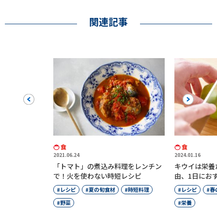
関連記事
Previous
Next
食
食
2021.06.24
2024.01.16
「トマト」の煮込み料理をレンチン
キウイは栄養たっぷり！体に良
で！火を使わない時短レシピ
由、1日におすすめの摂取量を
レシピ
夏の旬食材
時短料理
レシピ
春の旬食材
果物
野菜
栄養