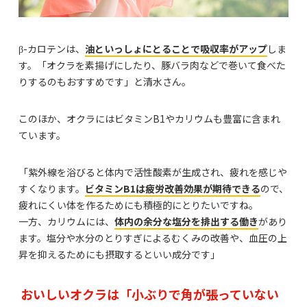
β-カロテンは、
油といっしょにとることで吸収率がアップ
しま
す。「オクラを素揚げにしたり、豚バラ肉などで巻いて食べた
りするのもおすすめです」と清水さん。
このほか、オクラにはビタミンB1やカリウムも豊富に含まれ
ています。
「紫外線を浴びると体内で活性酸素が生成され、疲れを感じや
すくなります。
ビタミン
B1は疲労改善効果が期待できる
ので、
疲れにくい体を作るためにも積極的にとりたいですね。
一方、カリウムには、
体内の余分な塩分を排出する働き
があり
ます。塩分や水分のとりすぎによるむくみの改善や、血圧の上
昇を抑えるためにも摂取するといい成分です」
おいしいオクラは「小ぶりで角が張っていない