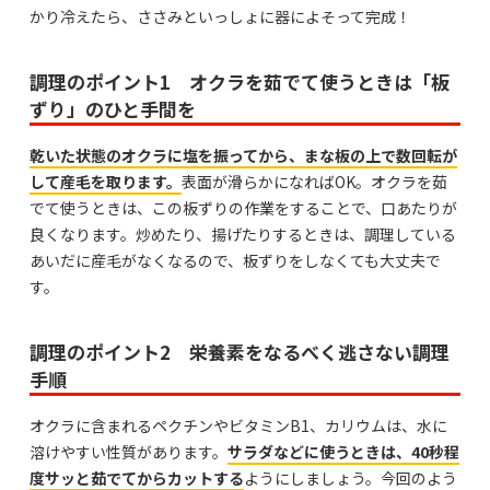
かり冷えたら、ささみといっしょに器によそって完成！
調理のポイント1 オクラを茹でて使うときは「板
ずり」のひと手間を
乾いた状態のオクラに塩を振ってから、まな板の上で数回転が
して産毛を取ります。
表面が滑らかになればOK。オクラを茹
でて使うときは、この板ずりの作業をすることで、口あたりが
良くなります。炒めたり、揚げたりするときは、調理している
あいだに産毛がなくなるので、板ずりをしなくても大丈夫で
す。
調理のポイント2 栄養素をなるべく逃さない調理
手順
オクラに含まれるペクチンやビタミンB1、カリウムは、水に
溶けやすい性質があります。
サラダなどに使うときは、
40秒程
度サッと茹でてからカットする
ようにしましょう。今回のよう