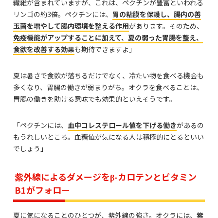
繊維が含まれていますが、これは、ペクチンが豊富といわれる
リンゴの約3倍。ペクチンには、
胃の粘膜を保護し、腸内の善
玉菌を増やして腸内環境を整える作用
があります。そのため、
免疫機能がアップすることに加えて、夏の弱った胃腸を整え、
食欲を改善する効果
も期待できますよ」
夏は暑さで食欲が落ちるだけでなく、冷たい物を食べる機会も
多くなり、胃腸の働きが弱まりがち。オクラを食べることは、
胃腸の働きを助ける意味でも効果的といえそうです。
「ペクチンには、
血中コレステロール値を下げる働き
があるの
もうれしいところ。血糖値が気になる人は積極的にとるといい
でしょう」
紫外線によるダメージをβ-カロテンとビタミン
B1がフォロー
夏に気になることのひとつが、紫外線の強さ。オクラには、
紫