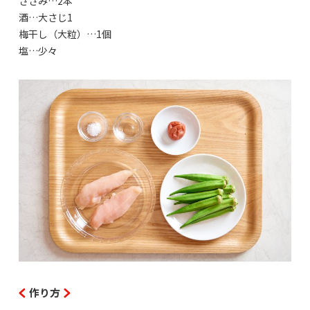
ささみ…2本
酒…大さじ1
梅干し（大粒）…1個
塩…少々
作り方