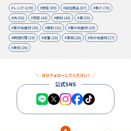
レシピ (139)
野菜 (89)
自社商品 (87)
魚介 (70)
肉 (50)
惣菜 (43)
飲料 (43)
酒 (39)
夏の旬食材 (38)
節約 (31)
春の旬食材 (29)
時短料理 (29)
栄養 (29)
果物 (28)
秋の旬食材 (27)
寿司 (26)
ぜひフォローしてください !
公式SNS