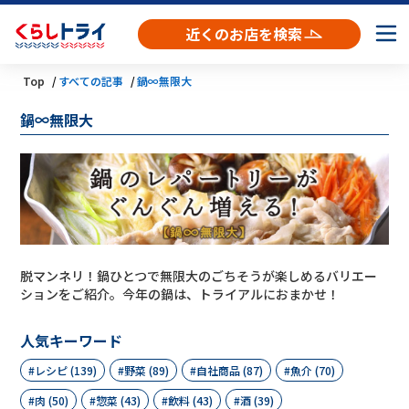
近くのお店を検索
Top
すべての記事
鍋∞無限大
鍋∞無限大
脱マンネリ！鍋ひとつで無限大のごちそうが楽しめるバリエー
ションをご紹介。今年の鍋は、トライアルにおまかせ！
人気キーワード
レシピ (139)
野菜 (89)
自社商品 (87)
魚介 (70)
肉 (50)
惣菜 (43)
飲料 (43)
酒 (39)