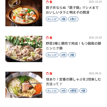
食
2021.10.19
親子丼ならぬ「親子鍋」!?シメまで
おいしいタラと明太子の競演
レシピ
鍋
魚介
食
2021.10.18
野菜3種と豚肉で完成！もつ鍋風の豚
ニンニク鍋
レシピ
肉
鍋
食
2021.09.21
技あり！定番の豚しゃぶを2倍楽しむ
方法って？
レシピ
肉
野菜
鍋