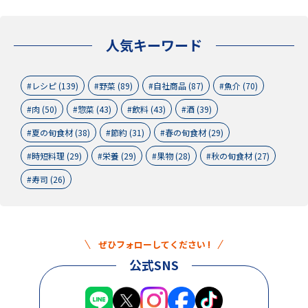
人気キーワード
レシピ (139)
野菜 (89)
自社商品 (87)
魚介 (70)
肉 (50)
惣菜 (43)
飲料 (43)
酒 (39)
夏の旬食材 (38)
節約 (31)
春の旬食材 (29)
時短料理 (29)
栄養 (29)
果物 (28)
秋の旬食材 (27)
寿司 (26)
ぜひフォローしてください !
公式SNS