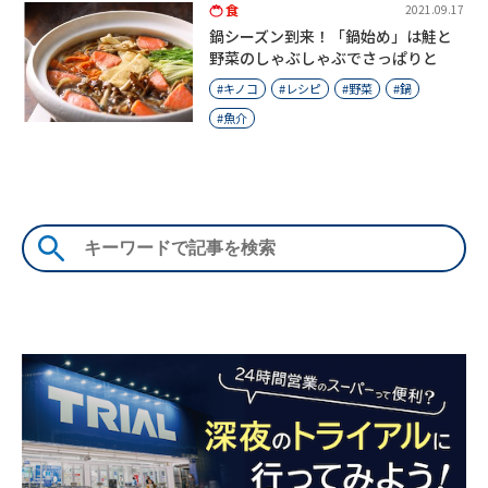
食
2021.09.17
鍋シーズン到来！「鍋始め」は鮭と
野菜のしゃぶしゃぶでさっぱりと
キノコ
レシピ
野菜
鍋
魚介