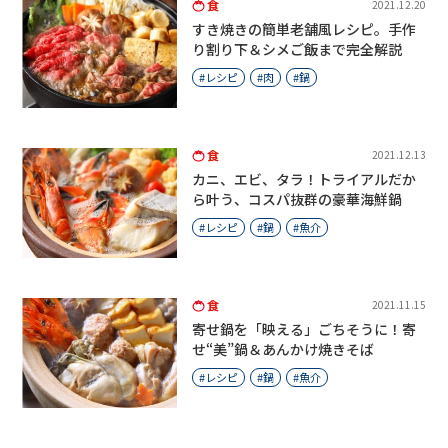
食
2021.12.20
すき焼きの簡単老舗風レシピ。手作
り割り下＆シメご飯まで完全解説
レシピ
肉
鍋
食
2021.12.13
カニ、エビ、タラ！トライアルだか
ら叶う、コスパ抜群の豪華海鮮鍋
レシピ
鍋
魚介
食
2021.11.15
寄せ鍋を「映える」ごちそうに！寄
せ“美”鍋＆あんかけ焼きそば
レシピ
鍋
魚介