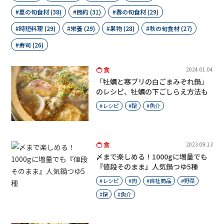
夏の旬食材 (38)
節約 (31)
春の旬食材 (29)
時短料理 (29)
栄養 (29)
果物 (28)
秋の旬食材 (27)
寿司 (26)
食
2024.01.04
「牡蠣と寒ブリの白ごまみぞれ鍋」
のレシピ、牡蠣の下ごしらえ方法も
レシピ
鍋
魚介
食
2023.09.13
〆まで楽しめる！1000gに増量でも
『値段そのまま』人気鍋つゆ5種
レシピ
肉
自社商品
野菜
鍋
魚介