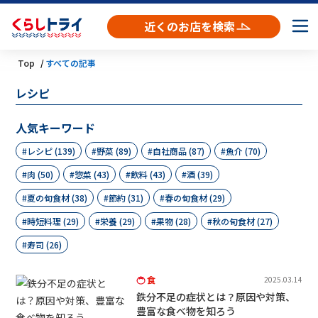
近くのお店を検索
Top
すべての記事
レシピ
人気キーワード
レシピ (139)
野菜 (89)
自社商品 (87)
魚介 (70)
肉 (50)
惣菜 (43)
飲料 (43)
酒 (39)
夏の旬食材 (38)
節約 (31)
春の旬食材 (29)
時短料理 (29)
栄養 (29)
果物 (28)
秋の旬食材 (27)
寿司 (26)
食
2025.03.14
鉄分不足の症状とは？原因や対策、
豊富な食べ物を知ろう