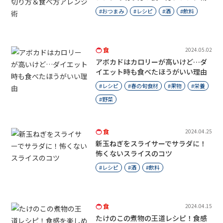
おつまみ
レシピ
酒
飲料
食
2024.05.02
アボカドはカロリーが高いけど…ダ
イエット時も食べたほうがいい理由
レシピ
春の旬食材
果物
栄養
野菜
食
2024.04.25
新玉ねぎをスライサーでサラダに！
怖くないスライスのコツ
レシピ
酒
飲料
食
2024.04.15
たけのこの煮物の王道レシピ！食感