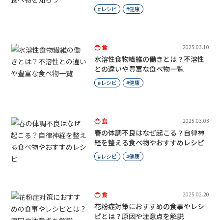
レシピ
健康
食
2025.03.10
水溶性食物繊維の働きとは？不溶性
との違いや豊富な食べ物一覧
レシピ
健康
食
2025.03.03
春の体調不良はなぜ起こる？自律神
経を整える食べ物やおすすめレシピ
レシピ
健康
食
2025.02.20
花粉症対策におすすめの食事やレシ
ピとは？原因や注意点を解説