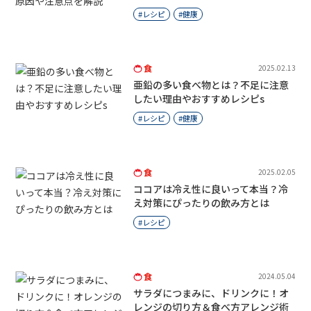
レシピ
健康
食
2025.02.13
亜鉛の多い食べ物とは？不足に注意
したい理由やおすすめレシピs
レシピ
健康
食
2025.02.05
ココアは冷え性に良いって本当？冷
え対策にぴったりの飲み方とは
レシピ
食
2024.05.04
サラダにつまみに、ドリンクに！オ
レンジの切り方＆食べ方アレンジ術