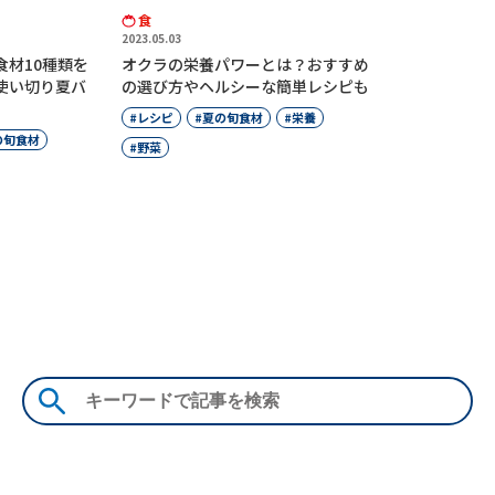
食
2023.05.03
食材10種類を
オクラの栄養パワーとは？おすすめ
材使い切り夏バ
の選び方やヘルシーな簡単レシピも
レシピ
夏の旬食材
栄養
の旬食材
野菜