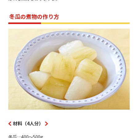
冬瓜の煮物の作り方
材料（4人分）
冬瓜…400～500g