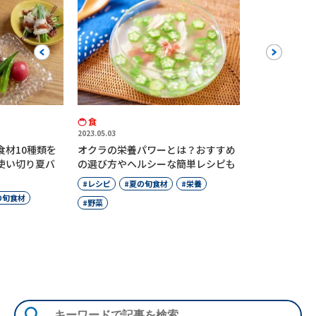
Previous
Next
食
2023.05.03
食材10種類を
オクラの栄養パワーとは？おすすめ
材使い切り夏バ
の選び方やヘルシーな簡単レシピも
レシピ
夏の旬食材
栄養
の旬食材
野菜