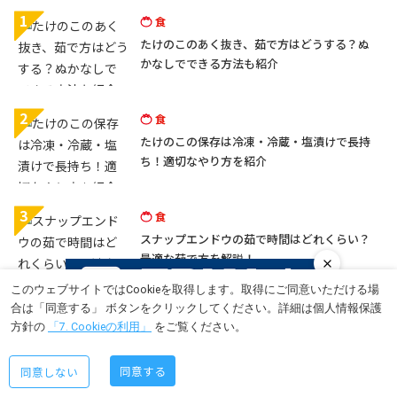
1
食
たけのこのあく抜き、茹で方はどうする？ぬ
かなしでできる方法も紹介
2
食
たけのこの保存は冷凍・冷蔵・塩漬けで長持
ち！適切なやり方を紹介
3
食
スナップエンドウの茹で時間はどれくらい？
最適な茹で方を解説！
このウェブサイトではCookieを取得します。取得にご同意いただける場
合は「同意する」 ボタンをクリックしてください。詳細は個人情報保護
4
食
方針の
「7. Cookieの利用」
をご覧ください。
豚ロース厚切り肉（トンテキ）を柔らかく焼
く方法！簡単レシピを紹介
同意する
同意しない